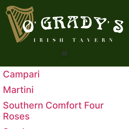
Campari
Martini
Southern Comfort Four
Roses